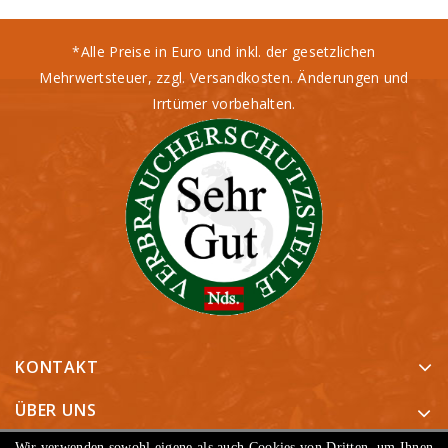
*Alle Preise in Euro und inkl. der gesetzlichen
Mehrwertsteuer, zzgl. Versandkosten. Änderungen und
Irrtümer vorbehalten.
KONTAKT
ÜBER UNS
ARTIKEL
Wir verwenden sowohl eigene als auch Cookies von Dritten, um Ihnen