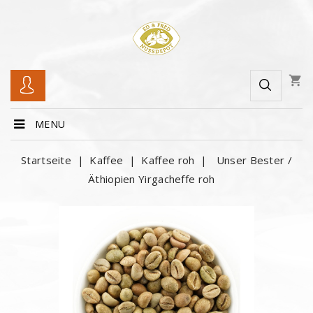
shopping_cart
MENU
Startseite
Kaffee
Kaffee roh
Unser Bester /
Äthiopien Yirgacheffe roh